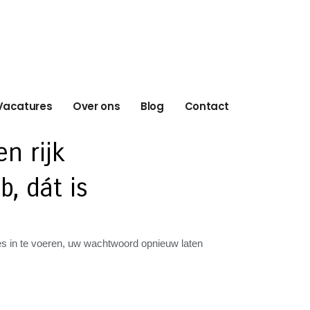
Vacatures
Over ons
Blog
Contact
n rijk
b, dát is
res in te voeren, uw wachtwoord opnieuw laten